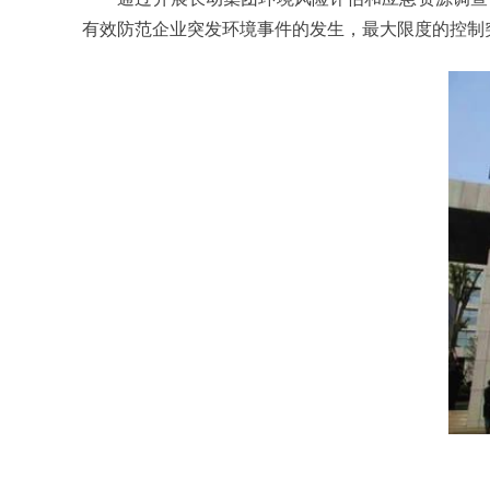
有效防范企业突发环境事件的发生，最大限度的控制